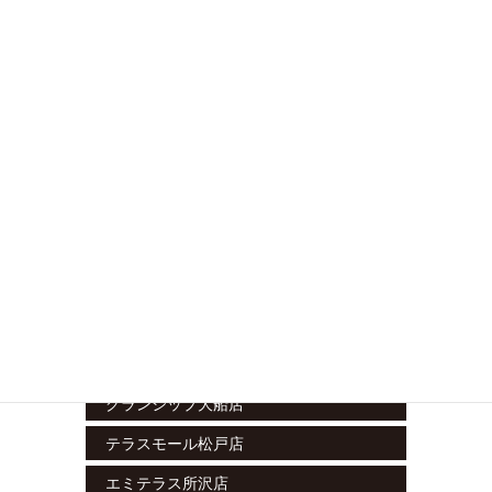
nonowa武蔵小金井店
京王クラウン街笹塚店
イトーヨーカドー木場店
立川南店
藤沢湘南台店
ラスカ小田原店
グランシップ大船店
テラスモール松戸店
エミテラス所沢店