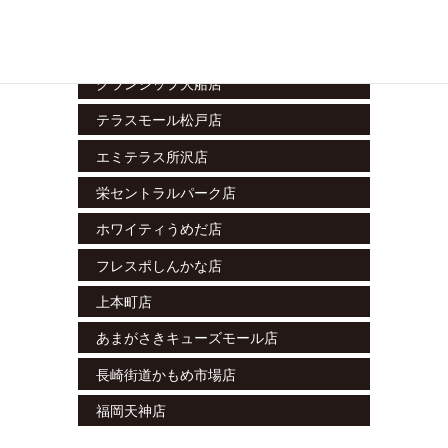
藤沢湘南台店
ラスカ小田原店
グランシップ大船店
テラスモール松戸店
エミテラス所沢店
栄セントラルパーク店
ホワイティうめだ店
フレスポしんかな店
上本町店
あまがさきキューズモール店
長崎街道かもめ市場店
福岡天神店