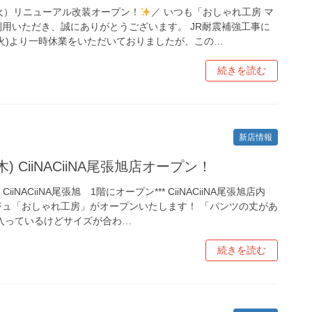
日（火）リニューアル改装オープン！
／ いつも「おしゃれ工房 マ
用いただき、誠にありがとうございます。 JR耐震補強工事に
日(火)より一時休業をいただいておりましたが、この…
続きを読む
新店情報
(木) CiiNACiiNA尾張旭店オープン！
）CiiNACiiNA尾張旭 1階にオープン*** CiiNACiiNA尾張旭店内
ジュ「おしゃれ工房」がオープンいたします！ 「パンツの丈があ
入っているけどサイズが合わ…
続きを読む