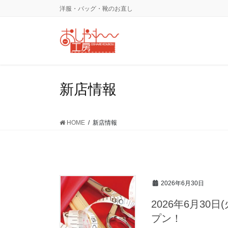
コ
ナ
洋服・バッグ・靴のお直し
ン
ビ
テ
ゲ
ン
ー
ツ
シ
に
ョ
移
ン
新店情報
動
に
移
動
HOME
新店情報
2026年6月30日
2026年6月30
プン！