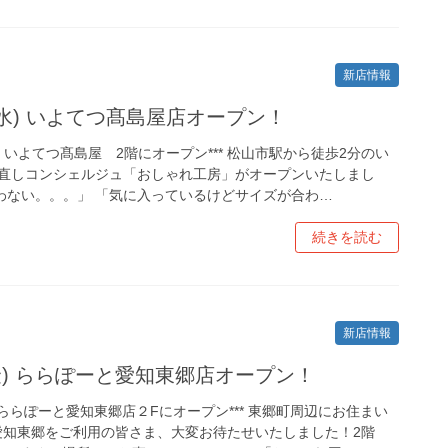
新店情報
日(水) いよてつ髙島屋店オープン！
（水）いよてつ髙島屋 2階にオープン*** 松山市駅から徒歩2分のい
お直しコンシェルジュ「おしゃれ工房」がオープンいたしまし
わない。。。」 「気に入っているけどサイズが合わ…
続きを読む
新店情報
(金) ららぽーと愛知東郷店オープン！
（金）ららぽーと愛知東郷店２Fにオープン*** 東郷町周辺にお住まい
愛知東郷をご利用の皆さま、大変お待たせいたしました！2階