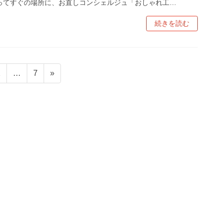
ってすぐの場所に、お直しコンシェルジュ「おしゃれ工…
続きを読む
ペ
ペ
2
…
7
»
ー
ー
ジ
ジ