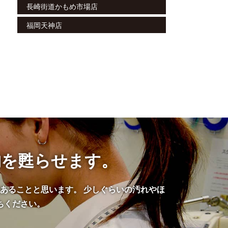
長崎街道かもめ市場店
福岡天神店
物を甦らせます。
あることと思います。 少しぐらいの汚れやほ
ちください。