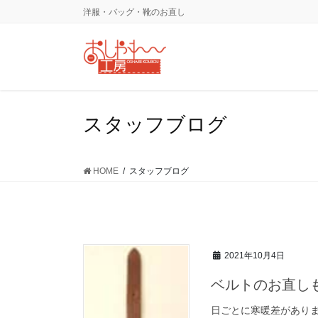
コ
ナ
洋服・バッグ・靴のお直し
ン
ビ
テ
ゲ
ン
ー
ツ
シ
に
ョ
移
ン
スタッフブログ
動
に
移
動
HOME
スタッフブログ
2021年10月4日
ベルトのお直し
日ごとに寒暖差があり