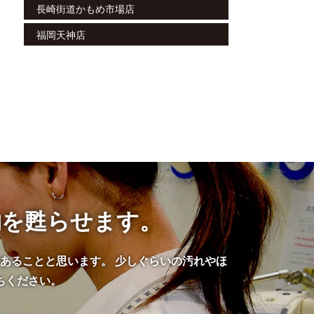
長崎街道かもめ市場店
福岡天神店
物を甦らせます。
あることと思います。 少しぐらいの汚れやほ
ちください。