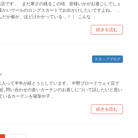
前店です。 まだ寒さの残るこの頃、皆様いかがお過ごしでしょ
暖かいウールのロングスカートでお出かけしたいですよね。 …
んだか裾が、ほどけかかっている…！！ こんな…
続きを読む
スタッフブログ
し
年に入って半年が経とうとしています。 中野ブロードウェイ店で
最近､問い合わせの多いカーテンのお直しについて話したいと思い
ているカーテンを寝室や子…
続きを読む