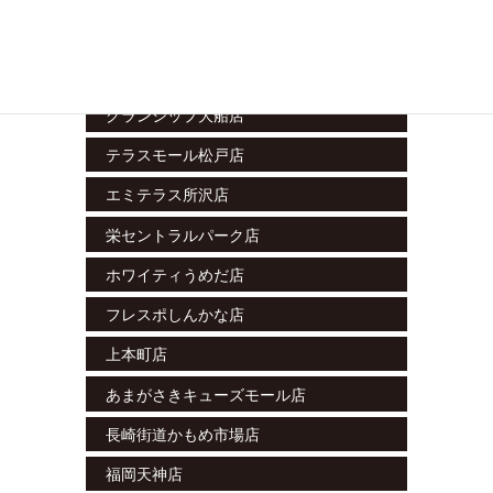
藤沢湘南台店
ラスカ小田原店
グランシップ大船店
テラスモール松戸店
エミテラス所沢店
栄セントラルパーク店
ホワイティうめだ店
フレスポしんかな店
上本町店
あまがさきキューズモール店
長崎街道かもめ市場店
福岡天神店