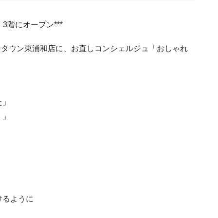
 3階にオープン***
ンタウン東浦和店に、お直しコンシェルジュ「おしゃれ
た」
！」
けるように