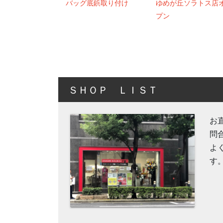
バッグ底鋲取り付け
ゆめが丘ソラトス店
プン
ＳＨＯＰ ＬＩＳＴ
お
問
よ
す