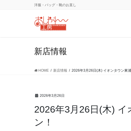
コ
ナ
洋服・バッグ・靴のお直し
ン
ビ
テ
ゲ
ン
ー
ツ
シ
に
ョ
移
ン
新店情報
動
に
移
動
HOME
新店情報
2026年3月26日(木) イオンタウン
2026年3月26日
2026年3月26日(木
ン！