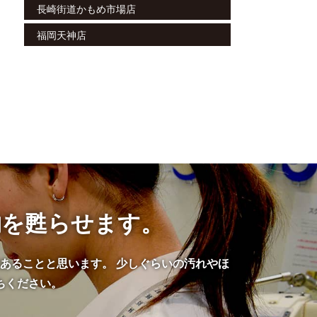
長崎街道かもめ市場店
福岡天神店
物を甦らせます。
あることと思います。 少しぐらいの汚れやほ
ちください。