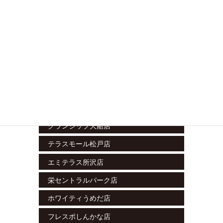
nonowa武蔵小金井店
京王クラウン街笹塚店
イトーヨーカドー木場店
立川南店
藤沢湘南台店
ラスカ小田原店
グランシップ大船店
テラスモール松戸店
エミテラス所沢店
栄セントラルパーク店
ホワイティうめだ店
フレスポしんかな店