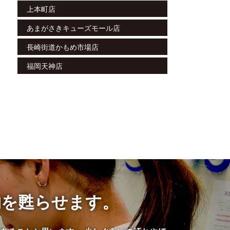
上本町店
あまがさきキューズモール店
長崎街道かもめ市場店
福岡天神店
物を甦らせます。