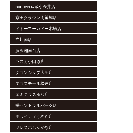
nonowa武蔵小金井店
京王クラウン街笹塚店
イトーヨーカドー木場店
立川南店
藤沢湘南台店
ラスカ小田原店
グランシップ大船店
テラスモール松戸店
エミテラス所沢店
栄セントラルパーク店
ホワイティうめだ店
フレスポしんかな店