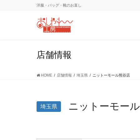
コ
ナ
洋服・バッグ・靴のお直し
ン
ビ
テ
ゲ
ン
ー
ツ
シ
に
ョ
移
ン
店舗情報
動
に
移
動
HOME
店舗情報
埼玉県
ニットーモール熊谷店
ニットーモール
埼玉県