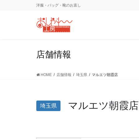
コ
ナ
洋服・バッグ・靴のお直し
ン
ビ
テ
ゲ
ン
ー
ツ
シ
に
ョ
移
ン
店舗情報
動
に
移
動
HOME
店舗情報
埼玉県
マルエツ朝霞店
マルエツ朝霞店
埼玉県