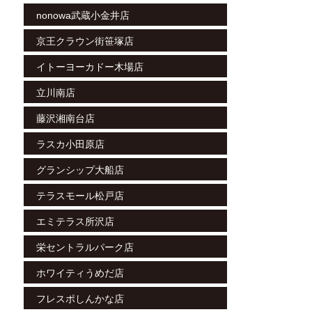
nonowa武蔵小金井店
京王クラウン街笹塚店
イトーヨーカドー木場店
立川南店
藤沢湘南台店
ラスカ小田原店
グランシップ大船店
テラスモール松戸店
エミテラス所沢店
栄セントラルパーク店
ホワイティうめだ店
フレスポしんかな店