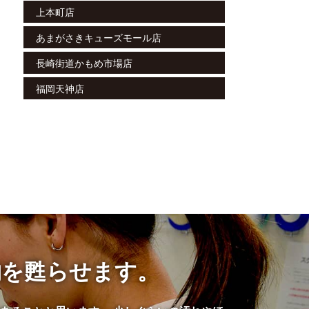
上本町店
あまがさきキューズモール店
長崎街道かもめ市場店
福岡天神店
物を甦らせます。