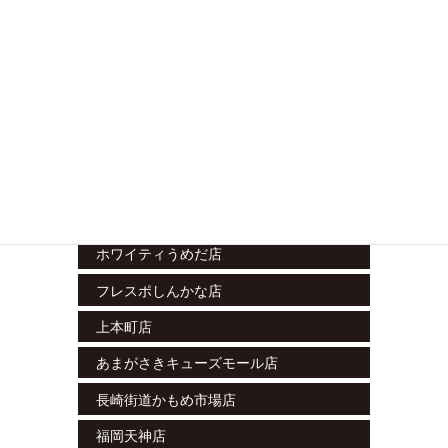
立川南店
藤沢湘南台店
ラスカ小田原店
グランシップ大船店
テラスモール松戸店
エミテラス所沢店
栄セントラルパーク店
ホワイティうめだ店
フレスポしんかな店
上本町店
あまがさきキューズモール店
長崎街道かもめ市場店
福岡天神店