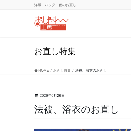
コ
ナ
洋服・バッグ・靴のお直し
ン
ビ
テ
ゲ
ン
ー
ツ
シ
に
ョ
移
ン
お直し特集
動
に
移
動
HOME
お直し特集
法被、浴衣のお直し
2026年6月26日
法被、浴衣のお直し