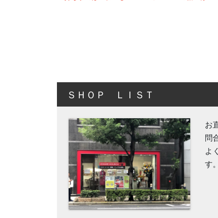
ＳＨＯＰ ＬＩＳＴ
お
問
よ
す