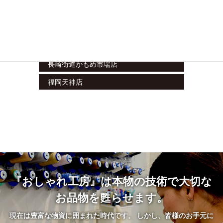
フレスポしんかな店
上本町店
あまがさきキューズモール店
長崎街道かもめ市場店
福岡天神店
『おしゃれ工房』は本物の技術で大切な
お品物を甦らせます。
現在は豊富な物資に囲まれた時代です。 しかし、皆様のお手元に