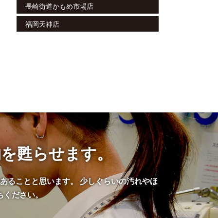
長崎街道かもめ市場店
福岡天神店
物を甦らせます。
あることと思います。 少しぐらいの汚れやほ
ちください。