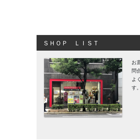
ＳＨＯＰ ＬＩＳＴ
お
問
よ
す