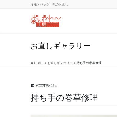
コ
ナ
洋服・バッグ・靴のお直し
ン
ビ
テ
ゲ
ン
ー
ツ
シ
に
ョ
移
ン
お直しギャラリー
動
に
移
動
HOME
お直しギャラリー
持ち手の巻革修理
2022年8月11日
持ち手の巻革修理