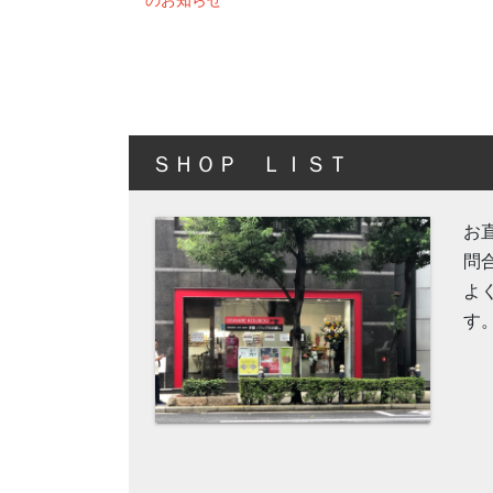
ＳＨＯＰ ＬＩＳＴ
お
問
よ
す