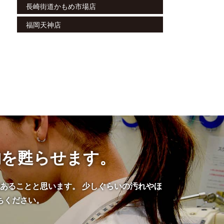
長崎街道かもめ市場店
福岡天神店
物を甦らせます。
あることと思います。 少しぐらいの汚れやほ
ちください。