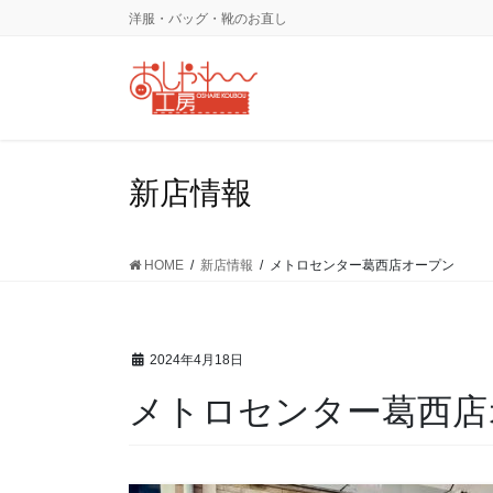
コ
ナ
洋服・バッグ・靴のお直し
ン
ビ
テ
ゲ
ン
ー
ツ
シ
に
ョ
移
ン
新店情報
動
に
移
動
HOME
新店情報
メトロセンター葛西店オープン
2024年4月18日
メトロセンター葛西店