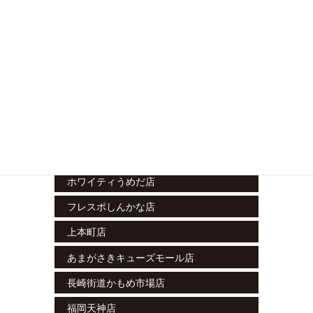
立川南店
藤沢湘南台店
ラスカ小田原店
グランシップ大船店
テラスモール松戸店
エミテラス所沢店
栄セントラルパーク店
ホワイティうめだ店
フレスポしんかな店
上本町店
あまがさきキューズモール店
長崎街道かもめ市場店
福岡天神店