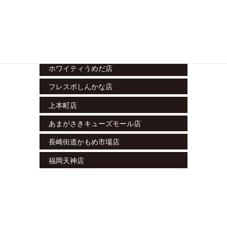
テラスモール松戸店
エミテラス所沢店
栄セントラルパーク店
ホワイティうめだ店
フレスポしんかな店
上本町店
あまがさきキューズモール店
長崎街道かもめ市場店
福岡天神店