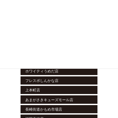
立川南店
藤沢湘南台店
ラスカ小田原店
グランシップ大船店
テラスモール松戸店
エミテラス所沢店
栄セントラルパーク店
ホワイティうめだ店
フレスポしんかな店
上本町店
あまがさきキューズモール店
長崎街道かもめ市場店