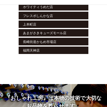
ホワイティうめだ店
フレスポしんかな店
上本町店
あまがさきキューズモール店
長崎街道かもめ市場店
福岡天神店
『おしゃれ工房』は本物の技術で大切な
お品物を甦らせます。