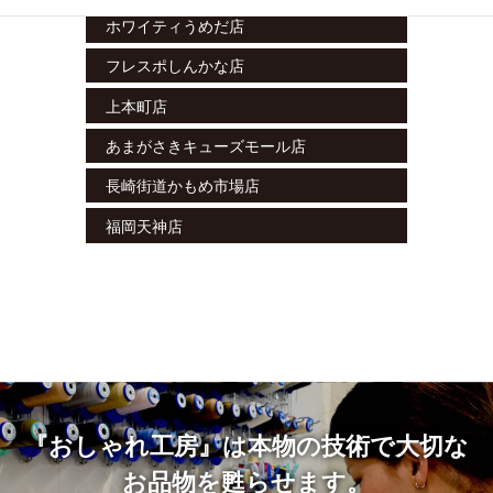
ホワイティうめだ店
フレスポしんかな店
上本町店
あまがさきキューズモール店
長崎街道かもめ市場店
福岡天神店
『おしゃれ工房』は本物の技術で大切な
お品物を甦らせます。