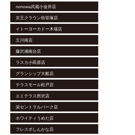
nonowa武蔵小金井店
京王クラウン街笹塚店
イトーヨーカドー木場店
立川南店
藤沢湘南台店
ラスカ小田原店
グランシップ大船店
テラスモール松戸店
エミテラス所沢店
栄セントラルパーク店
ホワイティうめだ店
フレスポしんかな店