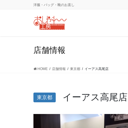
コ
ナ
洋服・バッグ・靴のお直し
ン
ビ
テ
ゲ
ン
ー
ツ
シ
に
ョ
移
ン
店舗情報
動
に
移
動
HOME
店舗情報
東京都
イーアス高尾店
イーアス高尾店
東京都