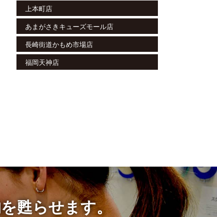
上本町店
あまがさきキューズモール店
長崎街道かもめ市場店
福岡天神店
物を甦らせます。