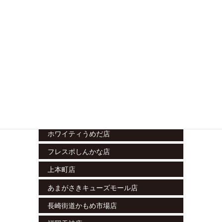
立川南店
藤沢湘南台店
ラスカ小田原店
グランシップ大船店
テラスモール松戸店
エミテラス所沢店
栄セントラルパーク店
ホワイティうめだ店
フレスポしんかな店
上本町店
あまがさきキューズモール店
長崎街道かもめ市場店