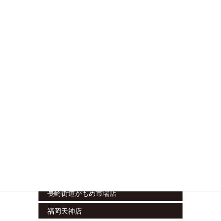
藤沢湘南台店
ラスカ小田原店
グランシップ大船店
テラスモール松戸店
エミテラス所沢店
栄セントラルパーク店
ホワイティうめだ店
フレスポしんかな店
上本町店
あまがさきキューズモール店
長崎街道かもめ市場店
福岡天神店