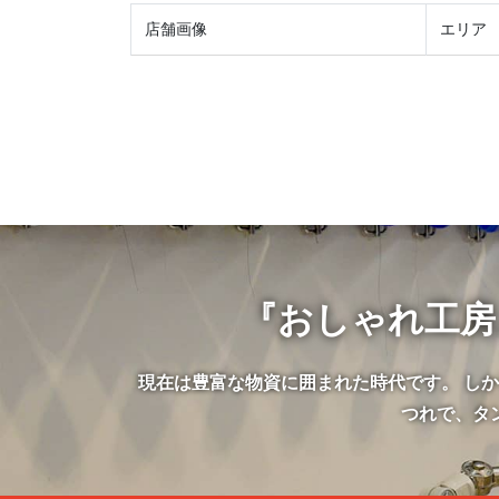
店舗画像
エリア
『おしゃれ工房
現在は豊富な物資に囲まれた時代です。 し
つれで、タ