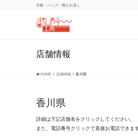
コ
ナ
洋服・バッグ・靴のお直し
ン
ビ
テ
ゲ
ン
ー
ツ
シ
に
ョ
移
ン
店舗情報
動
に
移
動
HOME
店舗情報
香川県
香川県
詳細は下記店舗名をクリックしてください。
また、電話番号クリックで直接お電話できま