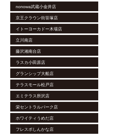
nonowa武蔵小金井店
京王クラウン街笹塚店
イトーヨーカドー木場店
立川南店
藤沢湘南台店
ラスカ小田原店
グランシップ大船店
テラスモール松戸店
エミテラス所沢店
栄セントラルパーク店
ホワイティうめだ店
フレスポしんかな店