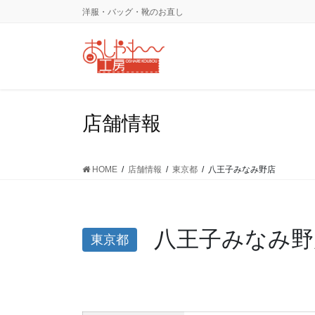
コ
ナ
洋服・バッグ・靴のお直し
ン
ビ
テ
ゲ
ン
ー
ツ
シ
に
ョ
移
ン
店舗情報
動
に
移
動
HOME
店舗情報
東京都
八王子みなみ野店
八王子みなみ野
東京都