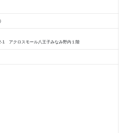
休）
2-1 アクロスモール八王子みなみ野内１階