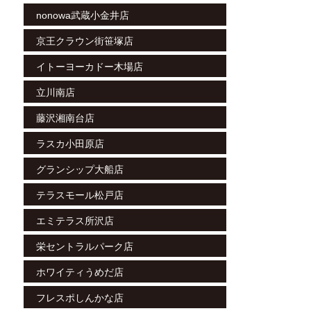
nonowa武蔵小金井店
京王クラウン街笹塚店
イトーヨーカドー木場店
立川南店
藤沢湘南台店
ラスカ小田原店
グランシップ大船店
テラスモール松戸店
エミテラス所沢店
栄セントラルパーク店
ホワイティうめだ店
フレスポしんかな店