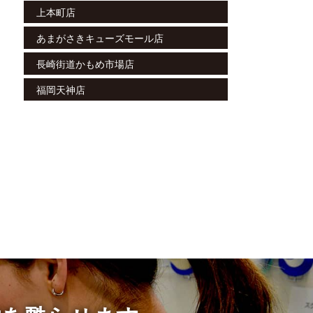
上本町店
あまがさきキューズモール店
長崎街道かもめ市場店
福岡天神店