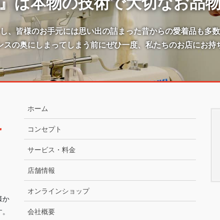
』は本物の技術で大切なお品
かし、皆様のお手元には思い出の詰まった昔からの愛着品も多数
ンスの奥にしまってしまう前にぜひ一度、私たちのお店にお持
ホーム
コンセプト
サービス・料金
店舗情報
オンラインショップ
様か
す。
会社概要