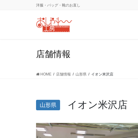
コ
ナ
洋服・バッグ・靴のお直し
ン
ビ
テ
ゲ
ン
ー
ツ
シ
に
ョ
移
ン
店舗情報
動
に
移
動
HOME
店舗情報
山形県
イオン米沢店
イオン米沢店
山形県